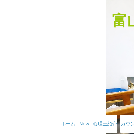
​
ホーム
New
心理士紹介
カウ