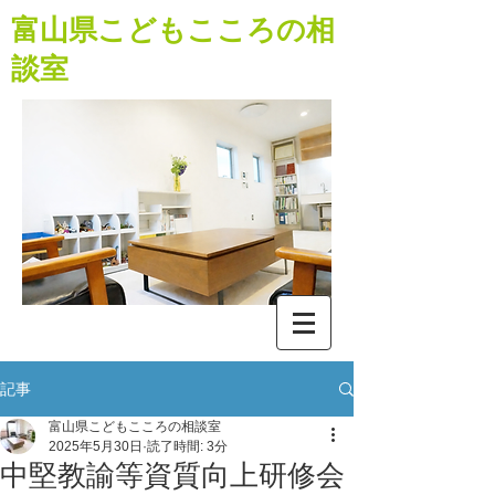
​富山県こどもこころの相
談室
記事
富山県こどもこころの相談室
2025年5月30日
読了時間: 3分
中堅教諭等資質向上研修会