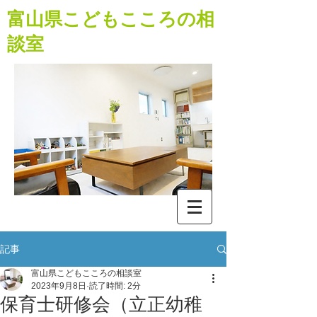
​富山県こどもこころの相
談室
記事
富山県こどもこころの相談室
2023年9月8日
読了時間: 2分
保育士研修会（立正幼稚