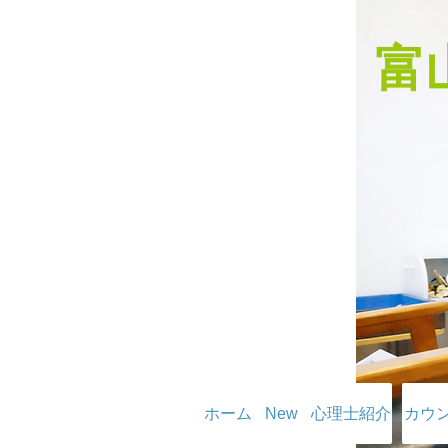
​
ホーム
New
心理士紹介
カウ