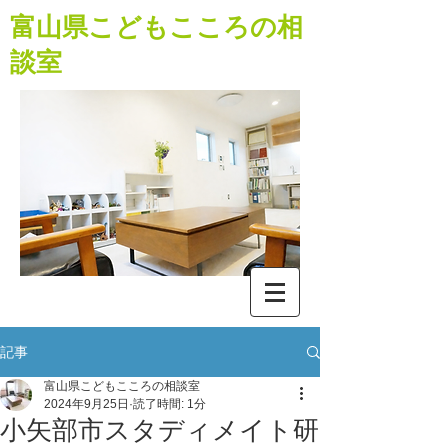
​富山県こどもこころの相
談室
記事
富山県こどもこころの相談室
2024年9月25日
読了時間: 1分
小矢部市スタディメイト研