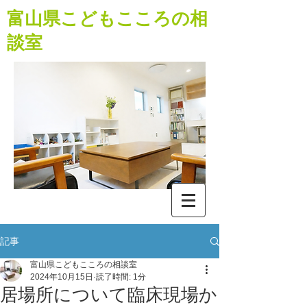
​富山県こどもこころの相
談室
記事
富山県こどもこころの相談室
2024年10月15日
読了時間: 1分
居場所について臨床現場か