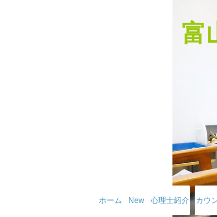
​
ホーム
New
心理士紹介
カウ