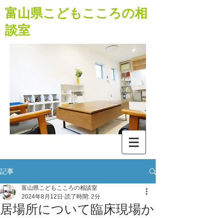
​富山県こどもこころの相
談室
記事
富山県こどもこころの相談室
2024年8月12日
読了時間: 2分
居場所について臨床現場か