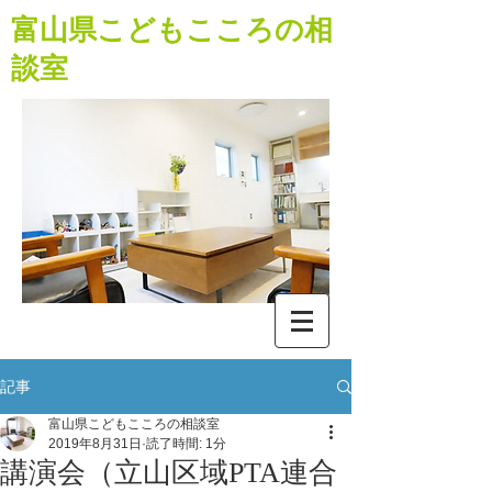
​富山県こどもこころの相
談室
記事
富山県こどもこころの相談室
2019年8月31日
読了時間: 1分
講演会（立山区域PTA連合