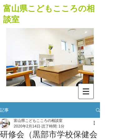
​富山県こどもこころの相
談室
記事
富山県こどもこころの相談室
2020年2月14日
読了時間: 1分
研修会（黒部市学校保健会